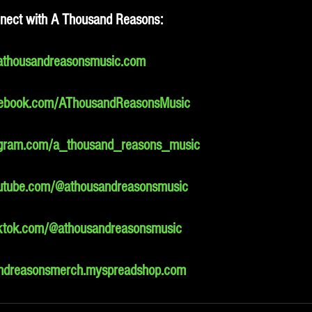
nect with A Thousand Reasons:
athousandreasonsmusic.com
ebook.com/AThousandReasonsMusic
gram.com/a_thousand_reasons_music
tube.com/@athousandreasonsmusic
ktok.com/@athousandreasonsmusic
ndreasonsmerch.myspreadshop.com