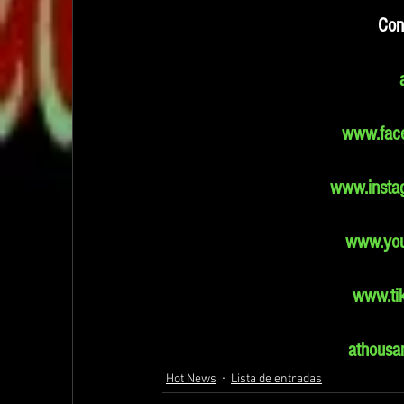
Con
www.fac
www.insta
www.you
www.ti
athousa
Hot News
Lista de entradas