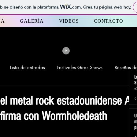
b se diseñó con la plataforma
.com
. Crea tu página web hoy.
CA
GALERÍA
VIDEOS
CONTACTO
Lista de entradas
Festivales Giras Shows
Reseñas d
L
S
«
RTH
UNBORN PROPHECY ZEBECK
sugerencia musical
del metal rock estadounidense A
2
firma con Wormholedeath
U
es del 2024
m
p
O