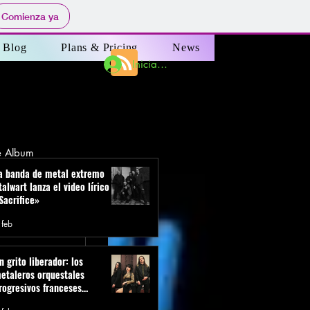
Comienza ya
Blog
Plans & Pricing
News
Iniciar sesión
e Album
a banda de metal extremo
talwart lanza el video lírico de
Sacrifice»
 de RockVip
 feb
n grito liberador: los
etaleros orquestales
rogresivos franceses
ÏKOUMEN con el sencillo