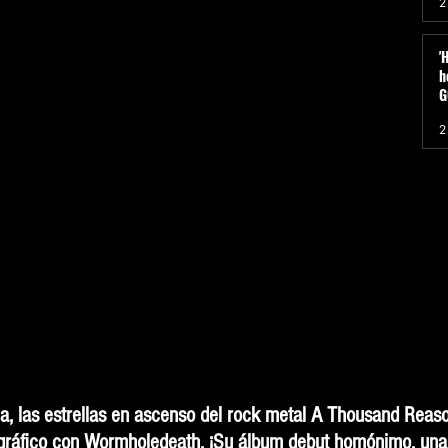
2
"
'
h
G
h
2
a, las estrellas en ascenso del rock metal A Thousand Reas
ográfico con Wormholedeath. ¡Su álbum debut homónimo, una