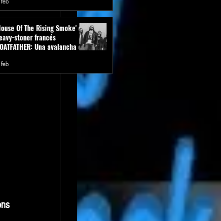
 feb
Reign Of Idiocy".
House Of The Rising Smoke' del
eavy-stoner francés
OATFATHER: Una avalancha de
eavy rock
 feb
ons 
 