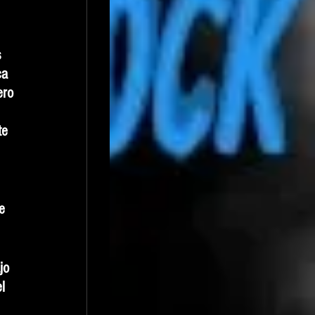
 
ca 
ero 
te 
 
e 
jo 
l 