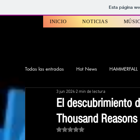
Esta página we
INICIO
NOTICIAS
MÚSI
Todas las entradas
Hot News
HAMMERFALL
3 jun 2024
2 min de lectura
Top 10 Mejores album 2022 - ROCKVIP
WO
El descubrimiento 
Thousand Reasons 
Lanzamientos
Entrevistas
Los 20 mejor
Obtuvo NaN de 5 estrellas.