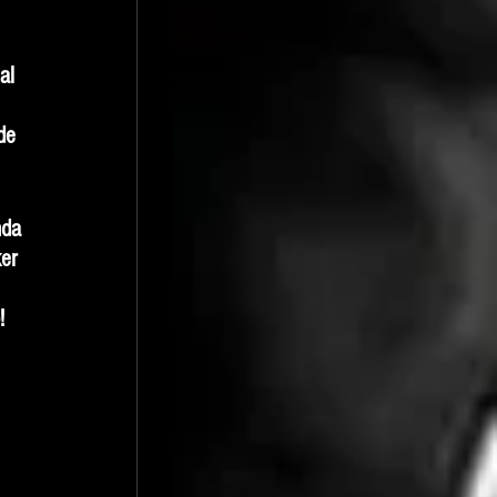
 
al 
 
de 
nda 
er 
!